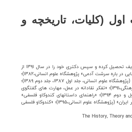
ول (کلیات، تاریخچه و
عضو هیات علمی پژوهشگاه علوم انسانی، مدیر گروه فلسفه برای کودکان و نوجوانان.او نخست در دانشگاه شریف تحصیل کرده و سپس دکتری خود را در سال ۱۳۹۱ از
پژوهشگاه علوم انسانی دریافت کرده است. از او این ترجمه‌ها و تالیف‌ها منتشر شده: «در پی معنا» (هرمس،۱۳۸۴)؛ «دیدگاههایی در باره سرشت آدمی» پژوهشگاه علوم انسانی،۱۳۸۲)؛
«در آمدی بر علم و دین» (پژوهشگاه علوم انسانی،۱۳۸۶)؛ «کندوکاو فلسفی برای کودکان و نوجوانان، گفت و گو با پیشگامان» (پژوهشگاه علوم انسانی، جلد اول ۱۳۸۷، جلد دوم ۱۳۸۹)؛
«لیلا کودک فیلسوف» (پژوهشگاه علوم انسانی،۱۳۹۰)؛ «تفکر انتقادی در کلاس درس» (پژوهشگاه علوم انسانی و مطالعات فرهنگی،۱۳۹۱)؛ «تفکر نقادانه در عمل، مهارت های گفتگوی
موثر در کلاس درس» پژوهشگاه علوم انسانی،۱۳۹۴)؛ «داستانهایی برای کندوکاو فلسفی» (پژوهشگاه علوم انسانی، جلد اول و دوم ۱۳۹۴)؛ «راهنمای داستانهای کندوکاو فلسفی»
(پژوهشگاه علوم انسانی،۱۳۹۴)؛ «معیار فبک برای داستان، نقد وبررسی داستانهای مورد استفاده برای آموزش تفکر انتقادی در ایران» (پژوهشگاه علوم انسانی،۱۳۹۵)؛ «کندوکاو فلسفی
The History, Theory and