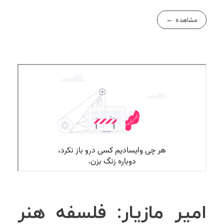
مشاهده
امیر مازیار: فلسفه هنر