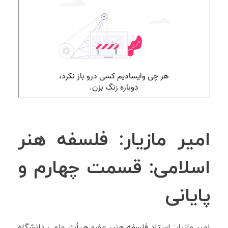
نظرات شما
فهرست ویدئوها
امیر مازیار: فلسفه هنر
اسلامی: قسمت چهارم و
پایانی
امیر مازیار: استاد فلسفه هنر، عضو هیأت علمی دانشگاه