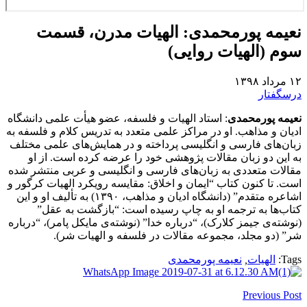
نعیمه پورمحمدی: الهیات مدرن، قسمت
سوم (الهیات روایی)
۱۲ مرداد ۱۳۹۸
درسگفتار
نعیمه پورمحمدی
: استاد الهیات و فلسفه، عضو هیأت علمی دانشگاه
ادیان و مذاهب. او در مراکز علمی متعدد به تدریس کلام و فلسفه به
زبان‌های فارسی و انگلیسی پرداخته و در همایش‌های علمی مختلف
به این دو زبان مقالات پژوهشی خود را عرضه کرده است. از او
مقالات متعددی به زبان‌های فارسی و انگلیسی و عربی منتشر شده
است. تا کنون کتاب “ایمان و اخلاق: مقایسه رویکرد الهیات کرگور و
اشاعره متقدم” (دانشگاه ادیان و مذاهب، ۱۳۹۰) به تألیف او و این
کتاب‌ها به ترجمه او به چاپ رسیده است: “بازگشت به عقل”
(نوشته‌ی جیمز کلارک)، “درباره خدا” (نوشته‌ی مایکل پامر)، “درباره
شر” (دو مجلد، مجموعه مقالات در فلسفه و الهیات شر).
Tags:
الهیات
,
نعیمه پورمحمدی
Previous Post