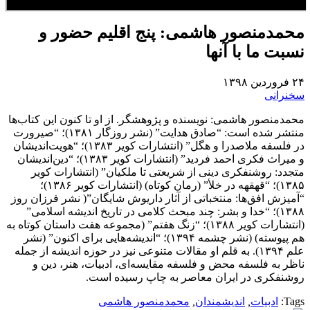
محمدمنصور هاشمی: پنج اقلیم حضور و
نسبت ما با آنها
۲۴ فروردین ۱۳۹۸
سخنرانی
محمدمنصور هاشمی: نویسنده و پژوهشگر. از او تا کنون این کتاب‌ها
منتشر شده است: “صادق هدایت” (نشر روزگار ۱۳۸۱)؛ “صیرورت
در فلسفه ملاصدرا و هگل” (انتشارات کویر ۱۳۸۳)؛ “هویت‌اندیشان
و میراث فکری احمد فردید” (انتشارات کویر ۱۳۸۳)؛ “دین‌اندیشان
متجدد: روشنفکری دینی از شریعتی تا ملکیان” (انتشارات کویر
۱۳۸۵)؛ “قهقهه در خلأ” (رمان کوتاه) (انتشارات کویر ۱۳۸۶)؛
“آمیزش افق‌ها: منتخباتی از آثار داریوش شایگان”( نشر فرزان روز
۱۳۸۸)؛ “خدا و بشر: چند مبحث کلامی در تاریخ اندیشه اسلامی”
(انتشارات کویر ۱۳۸۸)؛ “زنگ هفتم” (مجموعه هفت داستان کوتاه به
هم پیوسته) (نشر چشمه ۱۳۹۴)؛ “اندیشه‌هایی برای اکنون” (نشر
علم ۱۳۹۴). به قلم او مقالات متنوعی نیز در حوزه اندیشه از جمله
ناظر به فلسفه محض و فلسفه مقایسه‌ای، ادبیات، هنر، دین و
روشنفکری در ایران معاصر به چاپ رسیده است.
Tags:
ادبیات
,
اندیشمندان
,
محمدمنصور هاشمی