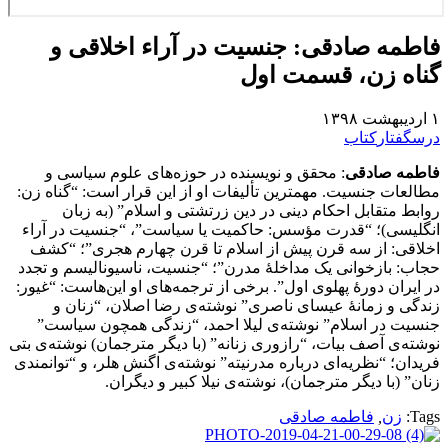
فاطمه صادقی: جنسیت در آراء اخلاقی و
گناه زن، قسمت اول
۱ اردیبهشت ۱۳۹۸
درسگفتار
کتاب
فاطمه صادقی
: محقق و نویسنده در حوزه‌های علوم سیاسی و
مطالعات جنسیت. مهمترین تألیفات او از این قرار است: “گناه زن:
روابط متقابل احکام دینی در دین زرتشتی و اسلام” (به زبان
انگلیسی)؛ “قدرت مؤسس: حاکمیت یا سیاست”، “جنسیت در آراء
اخلاقی: از سه قرن پیش از اسلام تا قرن چهارم هجری”؛ “کشف
حجاب: بازخوانی یک مداخلۀ مدرن”؛ “جنسیت، ناسیونالیسم و تجدد
در ایران دورۀ پهلوی اول”. برخی از ترجمه‌های او این‌هاست: “غیور:
زندگی و زمانۀ عیسای ناصری” نوشته‌ی رضا اصلان، “زنان و
جنسیت در اسلام” نوشته‌ی لیلا احمد، “زندگی همچون سیاست”
نوشته‌ی آصف بیات، “رازوری زنانه” (با دیگر مترجمان) نوشته‌ی بتی
فریدان؛ “نظریه‌ای درباره مدرنیته” نوشته‌ی اگنش هلر، و “توانمندی
زنان” (با دیگر مترجمان)، نوشته‌ی نیلا کبیر و دیگران.
Tags:
زن
,
فاطمه صادقی