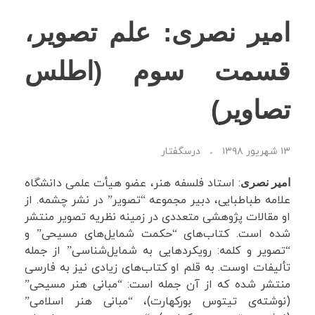
امیر نصری: علم تصویر،
نظرات شما
قسمت سوم (اطلس
فهرست ویدئوها
تصاویر)
۱۳ شهریور ۱۳۹۸
درسگفتار
: استاد فلسفه هنر، عضو هیأت علمی دانشگاه
امیر نصری
علامه طباطبایی، دبیر مجموعه “تصویر” در نشر چشمه. از
او مقالات پژوهشی متعددی در زمینه نظریه تصویر منتشر
شده است. کتاب‌های “حکمت شمایل‌های مسیحی” و
“تصویر و کلمه: رویکردهایی به شمایل‌شناسی” از جمله
تألیفات اوست. به قلم او کتاب‌های زیادی نیز به فارسی
منتشر شده که از آن جمله است: “مبانی هنر مسیحی”
(نوشته‌ی تیتوس بورکهارت)، “مبانی هنر اسلامی”