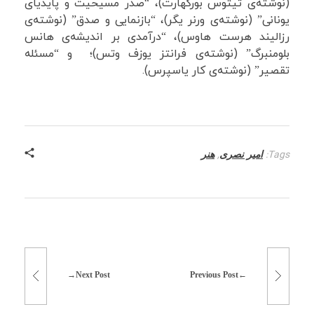
(نوشته‌ی تیتوس بورکهارت)، “صدر مسیحیت و پایدیای
یونانی” (نوشته‌ی ورنر یگر)، “بازنمایی و صدق” (نوشته‌ی
رزالیند هرست هاوس)، “درآمدی بر اندیشه‌ی هانس
بلومنبرگ” (نوشته‌ی فرانتز یوزف وتس)؛ و “مسئله
تقصیر” (نوشته‌ی کار یاسپرس).
,
Tags:
امیر نصری
هنر
Next Post
Previous Post